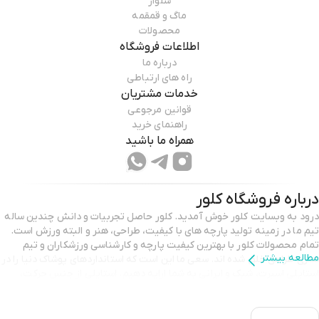
شلوار
ماگ و قمقمه
محصولات
اطلاعات فروشگاه
درباره ما
راه های ارتباطی
خدمات مشتریان
قوانین مرجوعی
راهنمای خرید
همراه ما باشید
درباره فروشگاه
کلور
درود به وبسایت کلور خوش آمدید. کلور حاصل تجربیات و دانش چندین ساله
تیم ما در زمینه تولید پارچه های با کیفیت، طراحی، هنر و البته ورزش است.
تمام محصولات کلور با بهترین کیفیت پارچه و کارشناسی ورزشکاران و تیم
مطالعه بیشتر
هنری طراحی خلق شده اند. سعی ما این است که استانداردهای پوشاک دنیا را در
استایلی اسپرت، شیک و ایرانی به شما ارایه دهیم. استایلی از جنس حرکت،
تلاش و اشتیاق استایلی برای همه زنان و دخترانی که با تمام دغدغه های
روزمره خود را لایق بدن و ذهنی سالم میدانند.